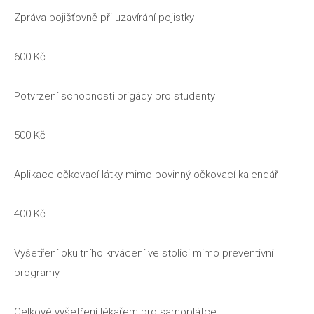
Zpráva pojišťovně při uzavírání pojistky
600 Kč
Potvrzení schopnosti brigády pro studenty
500 Kč
Aplikace očkovací látky mimo povinný očkovací kalendář
400 Kč
Vyšetření okultního krvácení ve stolici mimo preventivní
programy
Celkové vyšetření lékařem pro samoplátce