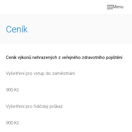
Menu
Úvod
Ceník
Aktual
Služb
Ceník
Ceník výkonů nehrazených z veřejného zdravotního pojištění
Náš t
Vyšetření pro vstup do zaměstnání
Konta
900 Kč
Vyšetření pro řidičský průkaz
900 Kč