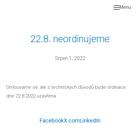
Menu
Úvod
Aktual
22.8. neordinujeme
Služb
Srpen 1, 2022
Ceník
Náš t
Konta
Omlouváme se, ale z technických důvodů bude ordinace
dne 22.8.2022 uzavřena.
Facebook
X.com
LinkedIn